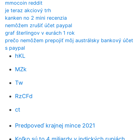
mmocoin reddit
je teraz akciový trh
kanken no 2 mini recenzia
nemôžem zrušiť účet paypal
graf šterlingov v eurách 1 rok
prečo nemôžem prepojiť môj austrálsky bankový účet
s paypal
hKL
MZk
Tw
RzCFd
ct
Predpoveď krajnej mince 2021
Koľko sú to 4 miliardy v indických rupiách