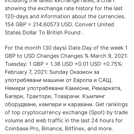
including the latest exchange rates, a chart
showing the exchange rate history for the last
120-days and information about the currencies.
154 GBP = 214.60573 USD. Convert United
States Dollar To British Pound .
For the month (30 days) Date Day of the week 1
GBP to USD Changes Changes % March 9, 2021:
Tuesday: 1 GBP = 1.38 USD +0.01 USD +0.75%:
February 7, 2021: Sunday Оказион за
употребявани машини от Европа и САЩ.
Немери употребявани Камиони, Ремаркета,
Багери, Трактори, Товарачи. Къмпинг
оборудване, кемпери и каравани. Get rankings
of top cryptocurrency exchange (Spot) by trade
volume and web traffic in the last 24 hours for
Coinbase Pro, Binance, Bitfinex, and more.