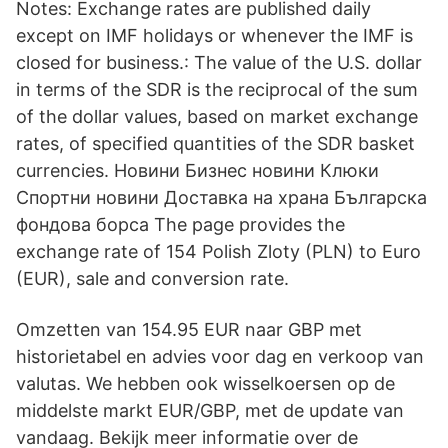
Notes: Exchange rates are published daily
except on IMF holidays or whenever the IMF is
closed for business.: The value of the U.S. dollar
in terms of the SDR is the reciprocal of the sum
of the dollar values, based on market exchange
rates, of specified quantities of the SDR basket
currencies. Новини Бизнес новини Клюки
Спортни новини Доставка на храна Българска
фондова борса The page provides the
exchange rate of 154 Polish Zloty (PLN) to Euro
(EUR), sale and conversion rate.
Omzetten van 154.95 EUR naar GBP met
historietabel en advies voor dag en verkoop van
valutas. We hebben ook wisselkoersen op de
middelste markt EUR/GBP, met de update van
vandaag. Bekijk meer informatie over de