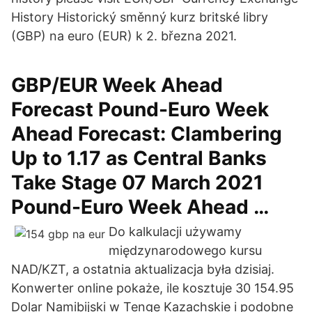
History Historický směnný kurz britské libry
(GBP) na euro (EUR) k 2. března 2021.
GBP/EUR Week Ahead
Forecast Pound-Euro Week
Ahead Forecast: Clambering
Up to 1.17 as Central Banks
Take Stage 07 March 2021
Pound-Euro Week Ahead …
Do kalkulacji używamy
międzynarodowego kursu
NAD/KZT, a ostatnia aktualizacja była dzisiaj.
Konwerter online pokaże, ile kosztuje 30 154.95
Dolar Namibijski w Tenge Kazachskie i podobne