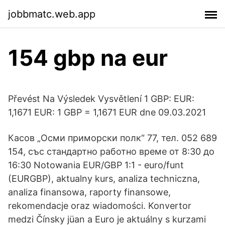
jobbmatc.web.app
154 gbp na eur
Převést Na Výsledek Vysvětlení 1 GBP: EUR:
1,1671 EUR: 1 GBP = 1,1671 EUR dne 09.03.2021
Касов „Осми приморски полк“ 77, тел. 052 689
154, със стандартно работно време от 8:30 до
16:30 Notowania EUR/GBP 1:1 - euro/funt
(EURGBP), aktualny kurs, analiza techniczna,
analiza finansowa, raporty finansowe,
rekomendacje oraz wiadomości. Konvertor
medzi Čínsky jüan a Euro je aktuálny s kurzami