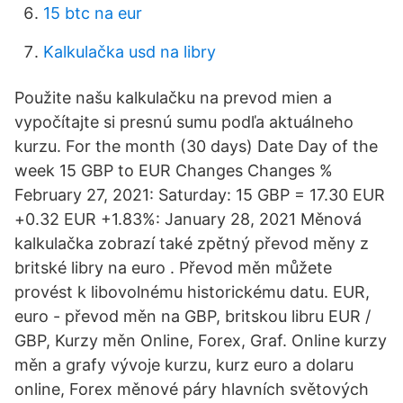
15 btc na eur
Kalkulačka usd na libry
Použite našu kalkulačku na prevod mien a
vypočítajte si presnú sumu podľa aktuálneho
kurzu. For the month (30 days) Date Day of the
week 15 GBP to EUR Changes Changes %
February 27, 2021: Saturday: 15 GBP = 17.30 EUR
+0.32 EUR +1.83%: January 28, 2021 Měnová
kalkulačka zobrazí také zpětný převod měny z
britské libry na euro . Převod měn můžete
provést k libovolnému historickému datu. EUR,
euro - převod měn na GBP, britskou libru EUR /
GBP, Kurzy měn Online, Forex, Graf. Online kurzy
měn a grafy vývoje kurzu, kurz euro a dolaru
online, Forex měnové páry hlavních světových