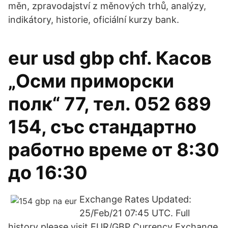
měn, zpravodajství z měnových trhů, analýzy,
indikátory, historie, oficiální kurzy bank.
eur usd gbp chf. Касов
„Осми приморски
полк“ 77, тел. 052 689
154, със стандартно
работно време от 8:30
до 16:30
Exchange Rates Updated:
25/Feb/21 07:45 UTC. Full
history please visit EUR/GBP Currency Exchange