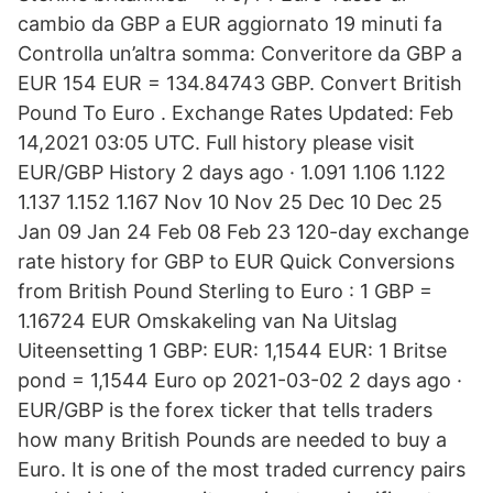
cambio da GBP a EUR aggiornato 19 minuti fa
Controlla un’altra somma: Converitore da GBP a
EUR 154 EUR = 134.84743 GBP. Convert British
Pound To Euro . Exchange Rates Updated: Feb
14,2021 03:05 UTC. Full history please visit
EUR/GBP History 2 days ago · 1.091 1.106 1.122
1.137 1.152 1.167 Nov 10 Nov 25 Dec 10 Dec 25
Jan 09 Jan 24 Feb 08 Feb 23 120-day exchange
rate history for GBP to EUR Quick Conversions
from British Pound Sterling to Euro : 1 GBP =
1.16724 EUR Omskakeling van Na Uitslag
Uiteensetting 1 GBP: EUR: 1,1544 EUR: 1 Britse
pond = 1,1544 Euro op 2021-03-02 2 days ago ·
EUR/GBP is the forex ticker that tells traders
how many British Pounds are needed to buy a
Euro. It is one of the most traded currency pairs