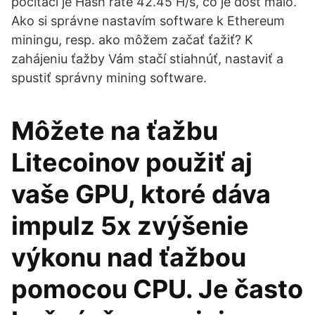
počítači je Hash rate 42.45 H/s, čo je dosť málo.
Ako si správne nastavím software k Ethereum
miningu, resp. ako môžem začať ťažiť? K
zahájeniu ťažby Vám stačí stiahnúť, nastaviť a
spustiť správny mining software.
Môžete na ťažbu
Litecoinov použiť aj
vaše GPU, ktoré dáva
impulz 5x zvýšenie
výkonu nad ťažbou
pomocou CPU. Je často