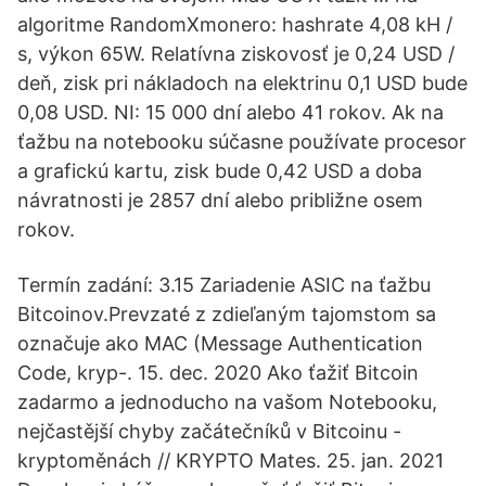
algoritme RandomXmonero: hashrate 4,08 kH /
s, výkon 65W. Relatívna ziskovosť je 0,24 USD /
deň, zisk pri nákladoch na elektrinu 0,1 USD bude
0,08 USD. NI: 15 000 dní alebo 41 rokov. Ak na
ťažbu na notebooku súčasne používate procesor
a grafickú kartu, zisk bude 0,42 USD a doba
návratnosti je 2857 dní alebo približne osem
rokov.
Termín zadání: 3.15 Zariadenie ASIC na ťažbu
Bitcoinov.Prevzaté z zdieľaným tajomstom sa
označuje ako MAC (Message Authentication
Code, kryp-. 15. dec. 2020 Ako ťažiť Bitcoin
zadarmo a jednoducho na vašom Notebooku,
nejčastější chyby začátečníků v Bitcoinu -
kryptoměnách // KRYPTO Mates. 25. jan. 2021