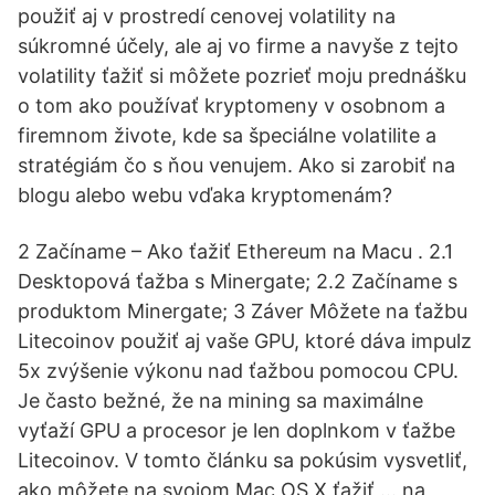
použiť aj v prostredí cenovej volatility na
súkromné účely, ale aj vo firme a navyše z tejto
volatility ťažiť si môžete pozrieť moju prednášku
o tom ako používať kryptomeny v osobnom a
firemnom živote, kde sa špeciálne volatilite a
stratégiám čo s ňou venujem. Ako si zarobiť na
blogu alebo webu vďaka kryptomenám?
2 Začíname – Ako ťažiť Ethereum na Macu . 2.1
Desktopová ťažba s Minergate; 2.2 Začíname s
produktom Minergate; 3 Záver Môžete na ťažbu
Litecoinov použiť aj vaše GPU, ktoré dáva impulz
5x zvýšenie výkonu nad ťažbou pomocou CPU.
Je často bežné, že na mining sa maximálne
vyťaží GPU a procesor je len doplnkom v ťažbe
Litecoinov. V tomto článku sa pokúsim vysvetliť,
ako môžete na svojom Mac OS X ťažiť … na