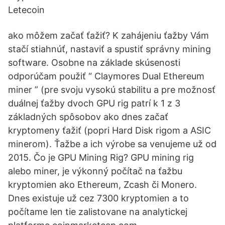
Letecoin
ako môžem začať ťažiť? K zahájeniu ťažby Vám
stačí stiahnúť, nastaviť a spustiť správny mining
software. Osobne na základe skúsenosti
odporúčam použiť “ Claymores Dual Ethereum
miner ” (pre svoju vysokú stabilitu a pre možnosť
duálnej ťažby dvoch GPU rig patrí k 1 z 3
základných spôsobov ako dnes začať
kryptomeny ťažiť (popri Hard Disk rigom a ASIC
minerom). Ťažbe a ich výrobe sa venujeme už od
2015. Čo je GPU Mining Rig? GPU mining rig
alebo miner, je výkonný počítač na ťažbu
kryptomien ako Ethereum, Zcash či Monero.
Dnes existuje už cez 7300 kryptomien a to
počítame len tie zalistovane na analytickej