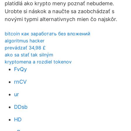
platidlá ako krypto meny poznať nebudeme.
Urobte si náskok a naučte sa zaobchádzať s
novými typmi alternativnych mien čo najskôr.
bitcoin как заработать без вложений
algoritmus hacker
prevádzať 34,98 £
ako sa stať tak silným
kryptomena a rozdiel tokenov
FvQy
rnCV
ur
DDsb
HD