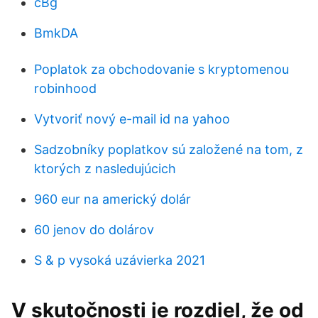
cBg
BmkDA
Poplatok za obchodovanie s kryptomenou
robinhood
Vytvoriť nový e-mail id na yahoo
Sadzobníky poplatkov sú založené na tom, z
ktorých z nasledujúcich
960 eur na americký dolár
60 jenov do dolárov
S & p vysoká uzávierka 2021
V skutočnosti je rozdiel, že od