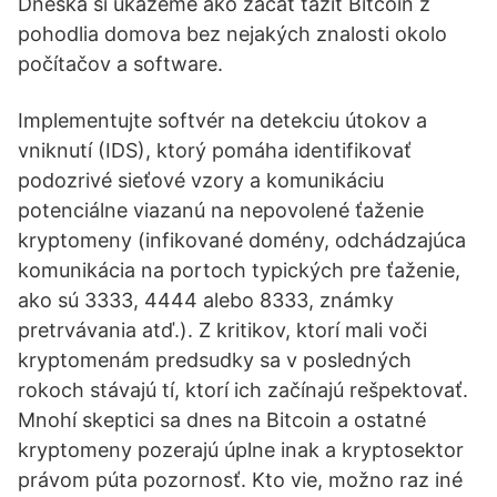
Dneska si ukážeme ako začať ťažiť Bitcoin z
pohodlia domova bez nejakých znalosti okolo
počítačov a software.
Implementujte softvér na detekciu útokov a
vniknutí (IDS), ktorý pomáha identifikovať
podozrivé sieťové vzory a komunikáciu
potenciálne viazanú na nepovolené ťaženie
kryptomeny (infikované domény, odchádzajúca
komunikácia na portoch typických pre ťaženie,
ako sú 3333, 4444 alebo 8333, známky
pretrvávania atď.). Z kritikov, ktorí mali voči
kryptomenám predsudky sa v posledných
rokoch stávajú tí, ktorí ich začínajú rešpektovať.
Mnohí skeptici sa dnes na Bitcoin a ostatné
kryptomeny pozerajú úplne inak a kryptosektor
právom púta pozornosť. Kto vie, možno raz iné