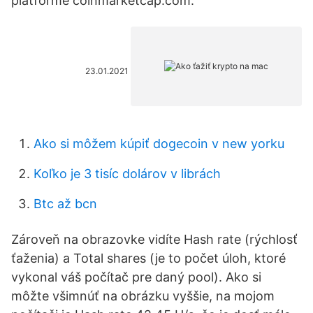
platforme coinmarketcap.com.
23.01.2021
Ako si môžem kúpiť dogecoin v new yorku
Koľko je 3 tisíc dolárov v librách
Btc až bcn
Zároveň na obrazovke vidíte Hash rate (rýchlosť
ťaženia) a Total shares (je to počet úloh, ktoré
vykonal váš počítač pre daný pool). Ako si
môžte všimnúť na obrázku vyššie, na mojom